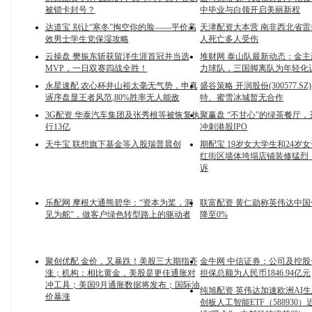
被锁卡封号？
中毕业与白领开启美丽新程
达道宝 别让“寒冬”掏空你的脸——平价高
天津配资大本营 南非西北省
效男士学生党保湿攻略
人死亡多人受伤
云操盘 樊振东斩获留洋生涯首冠并当选
堆财网 泰山队最新动态：金
MVP，一日双赛四战全胜！
力球队，三国脚离队为年轻化
永星速配 农心杯井山裕太毫无气势，申真
盛谷策略 开润股份(300577.S
谞序盘显王者风范,80%胜率无人能敌
特、蜜雪冰城暂无合作
3G配资 华泰汽车集团及张秀根等被恢复执
聚赢盘 “不甘心”的绿茶餐厅，
行13亿
冲刺港股IPO
天牛宝 联想旗下基金等入股瑞普晨创
期配宝 19岁女大学生和24岁
红街区墙体垮塌店铺装修猛烈
诉
乐配网 摩根大通熊碧华：“资本为桨，洞
联富配资 黄仁勋称英伟达中国
见为舵”，做客户绿色转型路上的驱动者
降至0%
聚创优配 金价，又暴跌！美股三大期指齐
金牛网 中信证券：公司及控
涨；机构：相比黄金，美股是更佳通胀对
担保总额为人民币1846.94亿元
冲工具；美国9月通胀数据将发布；国际油
纯旭配资 英伟达加速欧洲AI
价暴涨
创板人工智能ETF（588930）