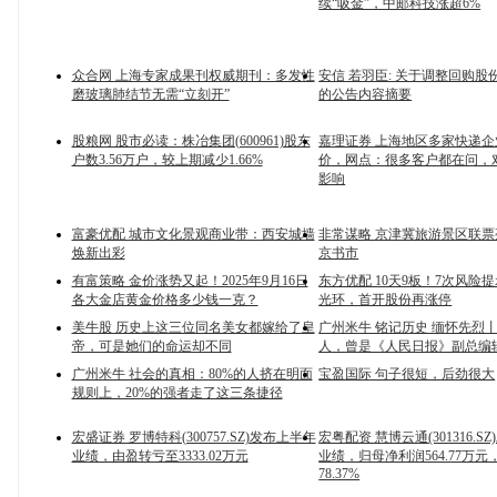
续“吸金”，中邮科技涨超6%
众合网 上海专家成果刊权威期刊：多发性
安信 若羽臣: 关于调整回购股
磨玻璃肺结节无需“立刻开”
的公告内容摘要
股粮网 股市必读：株冶集团(600961)股东
嘉理证券 上海地区多家快递
户数3.56万户，较上期减少1.66%
价，网点：很多客户都在问，
影响
富豪优配 城市文化景观商业带：西安城墙
非常谋略 京津冀旅游景区联票亮
焕新出彩
京书市
有富策略 金价涨势又起！2025年9月16日
东方优配 10天9板！7次风险
各大金店黄金价格多少钱一克？
光环，首开股份再涨停
美牛股 历史上这三位同名美女都嫁给了皇
广州米牛 铭记历史 缅怀先烈
帝，可是她们的命运却不同
人，曾是《人民日报》副总编
广州米牛 社会的真相：80%的人挤在明面
宝盈国际 句子很短，后劲很大
规则上，20%的强者走了这三条捷径
宏盛证券 罗博特科(300757.SZ)发布上半年
宏粤配资 慧博云通(301316.S
业绩，由盈转亏至3333.02万元
业绩，归母净利润564.77万元
78.37%