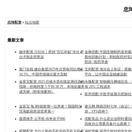
忠琦
忠琦配资
»
站点地图
最新文章
融丰配资 21社论丨挤掉“百亿补贴”水分 平
金御优配 中国生物制药发布最
台才能走得更远
股份回购计划；和铂医药对安
胜诉 | 医药早参
股门在线 健合集团2025年总营收同比增长
宝利配资 海洽会上热议：搭
10.3%，中国市场做出最大贡献
平台，让中国企业稳健远航
金富宝配资 2025 总镍水质在线监测仪选购
永隆配资 智能碾压摊铺压实
指南：价格跨度 5 千到 30 万，本地化服务
省 28% 工程成本
成关键（附多地案例）
富邦优配 中医学徒展示把脉
金富宝 每3秒就新增一位患者！我国阿尔
捷元网 网易历时七年《命运》
茨海默病患居世界第一
游，FPS原神？
股票推手 云手机 传奇盒子996
优配良品 什么是企业即时通
高效办公需要具备什么因素？
财聚配资 为什么新的手机号码手机卡容易
迪时策略 探寻比较好的学化