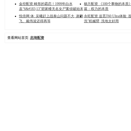
金控配资 畸形的霸恋！1999年白水
杨方配资 《100个事物的本质
县“6&#183;13”碧家楼无名女尸案侦破始末
篇：权力的本质
悦倍网 体: 吴曦赶上战泰山问题不大, 谢鹏
永旺配资 追觅T60 Ultra体验:
飞、戴伟浚还得再等
洗”机械臂, 洗地太好用
查看网站首页:
忠琦配资